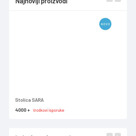
Najnoviji proizvodi
NOVO
Stolica SARA
TV 
4000 +
737
troškovi isporuke