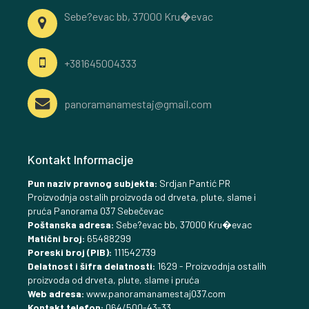
Sebe?evac bb, 37000 Kru�evac
+381645004333
panoramanamestaj@gmail.com
Kontakt Informacije
Pun naziv pravnog subjekta:
Srdjan Pantić PR
Proizvodnja ostalih proizvoda od drveta, plute, slame i
pruća Panorama 037 Sebečevac
Poštanska adresa:
Sebe?evac bb, 37000 Kru�evac
Matični broj:
65488299
Poreski broj (PIB):
111542739
Delatnost i šifra delatnosti:
1629 - Proizvodnja ostalih
proizvoda od drveta, plute, slame i pruća
Web adresa:
www.panoramanamestaj037.com
Kontakt telefon:
064/500-43-33