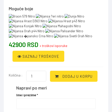
Moguće boje
42900 RSD
+ troškovi isporuke
SAZNAJ TROŠKOVE
Količina :
DODAJ U KORPU
Napravi po meri
Ime i prezime
*