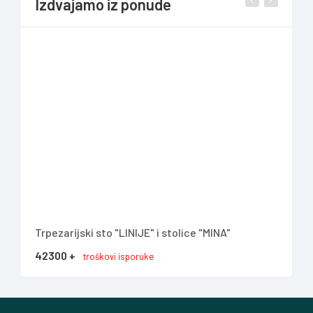
Izdvajamo iz ponude
Trpezarijski sto "LINIJE" i stolice "MINA"
Klub
42300 +
212
troškovi isporuke