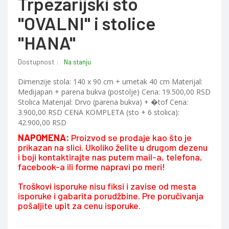
Trpezarijski sto
"OVALNI" i stolice
"HANA"
Dostupnost :
Na stanju
Dimenzije stola: 140 x 90 cm + umetak 40 cm Materijal:
Medijapan + parena bukva (postolje) Cena: 19.500,00 RSD
Stolica Materijal: Drvo (parena bukva) + �tof Cena:
3.900,00 RSD CENA KOMPLETA (sto + 6 stolica):
42.900,00 RSD
NAPOMENA:
Proizvod se prodaje kao što je
prikazan na slici. Ukoliko želite u drugom dezenu
i boji kontaktirajte nas putem mail-a, telefona,
facebook-a ili forme napravi po meri!
Troškovi isporuke nisu fiksi i zavise od mesta
isporuke i gabarita porudžbine. Pre poručivanja
pošaljite upit za cenu isporuke.