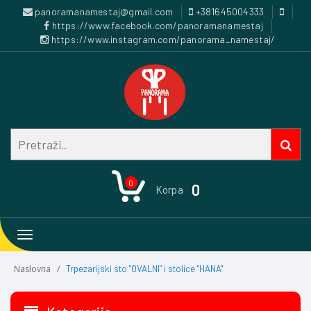
panoramanamestaj@gmail.com
+381645004333
https://www.facebook.com/panoramanamestaj
https://www.instagram.com/panorama_namestaj/
0
0
Korpa
Toggle
navigation
Naslovna
Trpezarijski sto "OVALNI" i stolice "HANA"