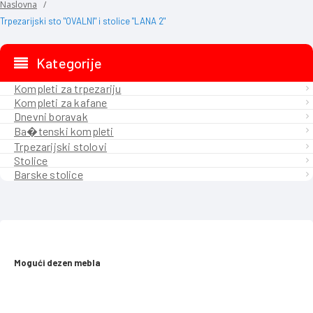
Naslovna
Trpezarijski sto "OVALNI" i stolice "LANA 2"
Kategorije
Kompleti za trpezariju
Kompleti za kafane
Dnevni boravak
Ba�tenski kompleti
Trpezarijski stolovi
Stolice
Barske stolice
Mogući dezen mebla