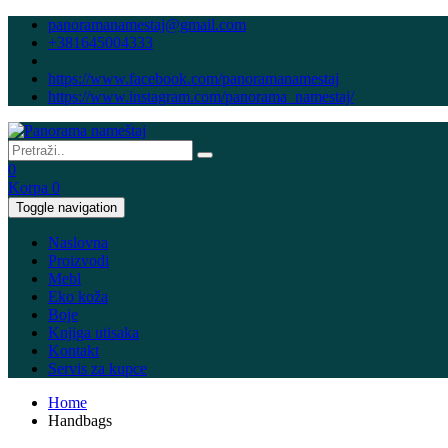
panoramanamestaj@gmail.com
+381645004333
https://www.facebook.com/panoramanamestaj
https://www.instagram.com/panorama_namestaj/
0
Korpa
0
Toggle navigation
Naslovna
Proizvodi
Mebl
Eko koža
Boje
Knjiga utisaka
Kontakt
Servis za kupce
Home
Handbags