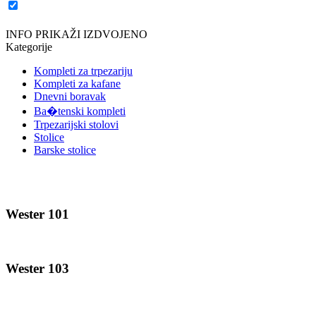
INFO
PRIKAŽI IZDVOJENO
Kategorije
Kompleti za trpezariju
Kompleti za kafane
Dnevni boravak
Ba�tenski kompleti
Trpezarijski stolovi
Stolice
Barske stolice
Wester 101
Wester 103