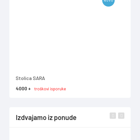
NOVO
Stolica SARA
TV 
4000 +
737
troškovi isporuke
Izdvajamo iz ponude