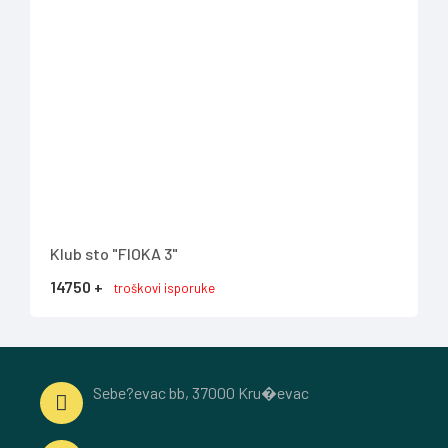
Klub sto "FIOKA 3"
Trpe
14750 +
453
troškovi isporuke
Sebe?evac bb, 37000 Kru�evac