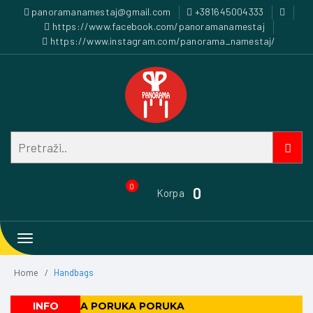
panoramanamestaj@gmail.com
+381645004333
https://www.facebook.com/panoramanamestaj
https://www.instagram.com/panorama_namestaj/
0
0
Korpa
Toggle
navigation
Home
Handbags
- PORUKA PORUKA PORUKA
INFO