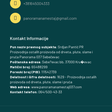
+381645004333
panoramanamestaj@gmail.com
Kontakt Informacije
Pun naziv pravnog subjekta:
Srdjan Pantić PR
Proizvodnja ostalih proizvoda od drveta, plute, slame i
pruća Panorama 037 Sebečevac
Poštanska adresa:
Sebe?evac bb, 37000 Kru�evac
Matični broj:
65488299
Poreski broj (PIB):
111542739
Delatnost i šifra delatnosti:
1629 - Proizvodnja ostalih
proizvoda od drveta, plute, slame i pruća
Web adresa:
www.panoramanamestaj037.com
Kontakt telefon:
064/500-43-33